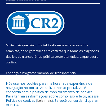
Muito mais que criar um site! Realizamos uma assessoria
completa, onde garantimos em contrato que todas as exigências
das leis de transparência pública serão atendidas. Clique aqui e
confira.
Conheça o
Programa Nacional de Transparência
Nós usamos cookies para melhorar sua experiência de
navegação no portal. Ao utilizar nosso portal, você
concorda com a política de monitoramento de cookies.
Para ter mais informações sobre como isso é feito, acesse
Copyright © 2024
SEMED – Secretaria de Municipal de Educação
Política de cookies (
Leia mais
). Se você concorda, clique em
de Portel
. Todos os direitos reservados
ACEITO.