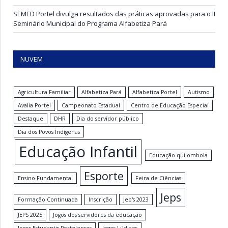
SEMED Portel divulga resultados das práticas aprovadas para o II
Seminário Municipal do Programa Alfabetiza Pará
NUVEM
Agricultura Familiar
Alfabetiza Pará
Alfabetiza Portel
Autismo
Avalia Portel
Campeonato Estadual
Centro de Educação Especial
Destaque
DHR
Dia do servidor público
Dia dos Povos Indígenas
Educação Infantil
Educação quilombola
Esporte
Ensino Fundamental
Feira de Ciências
Jeps
Formação Continuada
Inscrição
Jep's 2023
JEPS 2025
Jogos dos servidores da educação