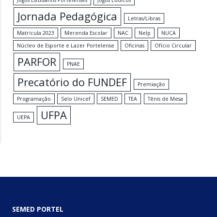
Jogos Estudantis Portelenses
Jogos Lúdicos
Jornada Pedagógica
Letras/Libras
Matrícula 2023
Merenda Escolar
NAC
Nelp
NUCA
Núcleo de Esporte e Lazer Portelense
Oficinas
Ofício Circular
PARFOR
PNAE
Precatório do FUNDEF
Premiação
Programação
Selo Unicef
SEMED
TEA
Tênis de Mesa
UFPA
UEPA
SEMED PORTEL