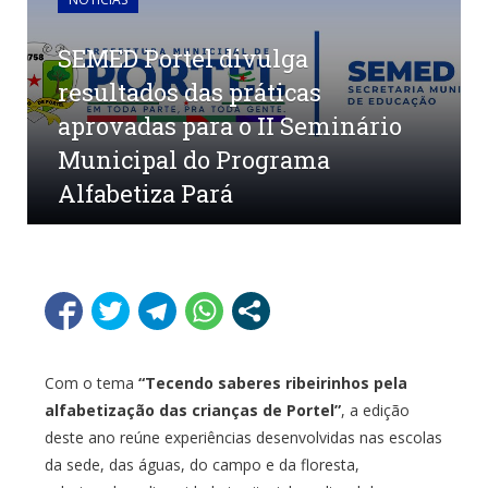
SEMED Portel divulga
resultados das práticas
aprovadas para o II Seminário
Municipal do Programa
Alfabetiza Pará
por
CHARLEM SARGES
em
01/12/2025
0
COMENTÁRIOS
Com o tema
“Tecendo saberes ribeirinhos pela
alfabetização das crianças de Portel”
, a edição
deste ano reúne experiências desenvolvidas nas escolas
da sede, das águas, do campo e da floresta,