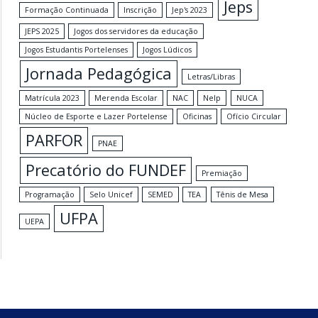
Jeps
Formação Continuada
Inscrição
Jep's 2023
JEPS 2025
Jogos dos servidores da educação
Jogos Estudantis Portelenses
Jogos Lúdicos
Jornada Pedagógica
Letras/Libras
Matrícula 2023
Merenda Escolar
NAC
Nelp
NUCA
Núcleo de Esporte e Lazer Portelense
Oficinas
Ofício Circular
PARFOR
PNAE
Precatório do FUNDEF
Premiação
Programação
Selo Unicef
SEMED
TEA
Tênis de Mesa
UFPA
UEPA