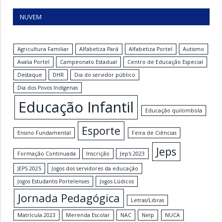
NUVEM
Agricultura Familiar
Alfabetiza Pará
Alfabetiza Portel
Autismo
Avalia Portel
Campeonato Estadual
Centro de Educação Especial
Destaque
DHR
Dia do servidor público
Dia dos Povos Indígenas
Educação Infantil
Educação quilombola
Esporte
Ensino Fundamental
Feira de Ciências
Jeps
Formação Continuada
Inscrição
Jep's 2023
JEPS 2025
Jogos dos servidores da educação
Jogos Estudantis Portelenses
Jogos Lúdicos
Jornada Pedagógica
Letras/Libras
Matrícula 2023
Merenda Escolar
NAC
Nelp
NUCA