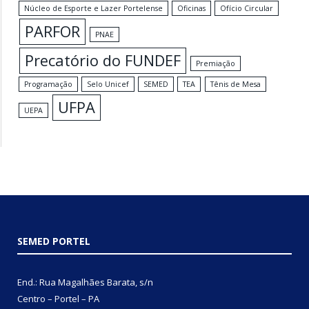
Núcleo de Esporte e Lazer Portelense
Oficinas
Ofício Circular
PARFOR
PNAE
Precatório do FUNDEF
Premiação
Programação
Selo Unicef
SEMED
TEA
Tênis de Mesa
UFPA
UEPA
SEMED PORTEL
End.: Rua Magalhães Barata, s/n
Centro – Portel – PA