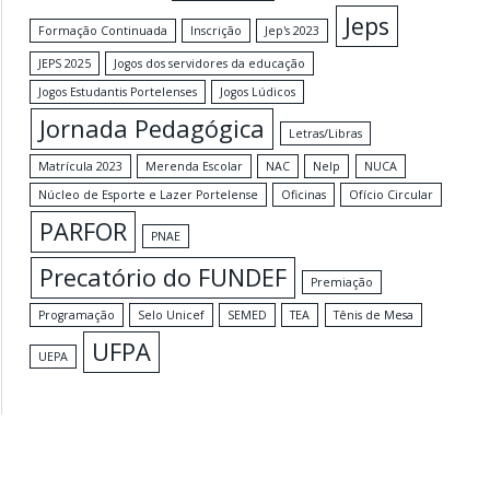
Jeps
Formação Continuada
Inscrição
Jep's 2023
JEPS 2025
Jogos dos servidores da educação
Jogos Estudantis Portelenses
Jogos Lúdicos
Jornada Pedagógica
Letras/Libras
Matrícula 2023
Merenda Escolar
NAC
Nelp
NUCA
Núcleo de Esporte e Lazer Portelense
Oficinas
Ofício Circular
PARFOR
PNAE
Precatório do FUNDEF
Premiação
Programação
Selo Unicef
SEMED
TEA
Tênis de Mesa
UFPA
UEPA