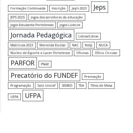
Jeps
Formação Continuada
Inscrição
Jep's 2023
JEPS 2025
Jogos dos servidores da educação
Jogos Estudantis Portelenses
Jogos Lúdicos
Jornada Pedagógica
Letras/Libras
Matrícula 2023
Merenda Escolar
NAC
Nelp
NUCA
Núcleo de Esporte e Lazer Portelense
Oficinas
Ofício Circular
PARFOR
PNAE
Precatório do FUNDEF
Premiação
Programação
Selo Unicef
SEMED
TEA
Tênis de Mesa
UFPA
UEPA