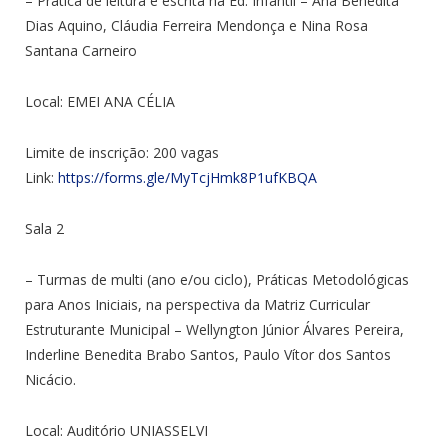
– Prática de leitura e escrita na Ed. Infantil – Ana Benedita
Dias Aquino, Cláudia Ferreira Mendonça e Nina Rosa
Santana Carneiro
Local: EMEI ANA CÉLIA
Limite de inscrição: 200 vagas
Link:
https://forms.gle/MyTcjHmk8P1ufKBQA
Sala 2
– Turmas de multi (ano e/ou ciclo), Práticas Metodológicas
para Anos Iniciais, na perspectiva da Matriz Curricular
Estruturante Municipal –
Wellyngton Júnior Álvares Pereira,
Inderline Benedita Brabo Santos
, Paulo Vítor dos Santos
Nicácio.
Local:
Auditório UNIASSELVI