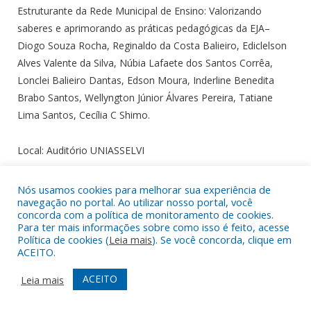
Estruturante da Rede Municipal de Ensino: Valorizando
saberes e aprimorando as práticas pedagógicas da EJA–
Diogo Souza Rocha, Reginaldo da Costa Balieiro, Ediclelson
Alves Valente da Silva,
Núbia Lafaete dos Santos Corrêa,
Lonclei Balieiro Dantas, Edson Moura, Inderline Benedita
Brabo Santos, Wellyngton
Júnior Álvares Pereira
, Tatiane
Lima Santos, Cecília C Shimo.
Local: Auditório UNIASSELVI
Limitação de vagas: 40 vagas
Nós usamos cookies para melhorar sua experiência de
navegação no portal. Ao utilizar nosso portal, você
Link:
https://forms.gle/x24tpFbpvKFVdx5S8
concorda com a política de monitoramento de cookies.
Para ter mais informações sobre como isso é feito, acesse
09 FEVEREIRO
Política de cookies (
Leia mais
). Se você concorda, clique em
ACEITO.
FORMAÇÃO CONTINUADA DE GESTORES ESCOLARES E
ACEITO
Leia mais
COORDENAÇÃO PEDAGÓGICA
: do técnico, político ao
pedagógico, tríade base para uma educação qualificada.