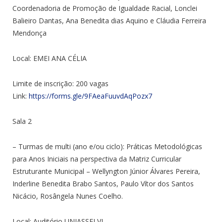
Coordenadoria de Promoção de Igualdade Racial, Lonclei
Balieiro Dantas, Ana Benedita dias Aquino e Cláudia Ferreira
Mendonça
Local: EMEI ANA CÉLIA
Limite de inscrição: 200 vagas
Link:
https://forms.gle/9FAeaFuuvdAqPozx7
Sala 2
– Turmas de multi (ano e/ou ciclo): Práticas Metodológicas
para Anos Iniciais na perspectiva da Matriz Curricular
Estruturante Municipal –
Wellyngton Júnior Álvares Pereira,
Inderline Benedita Brabo Santos
, Paulo Vítor dos Santos
Nicácio, Rosângela Nunes Coelho.
Local:
Auditório UNIASSELVI