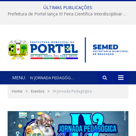
ÚLTIMAS PUBLICAÇÕES:
Prefeitura de Portel lança III Feira Científica Interdisciplinar com foco em Ciência e Territorialidade
MENU:
IV JORNADA PEDAGÓGICA
»
»
Home
Eventos
IV Jornada Pedagógica