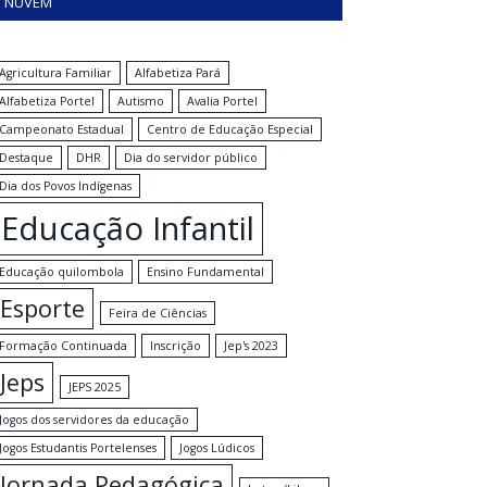
NUVEM
Agricultura Familiar
Alfabetiza Pará
Alfabetiza Portel
Autismo
Avalia Portel
Campeonato Estadual
Centro de Educação Especial
Destaque
DHR
Dia do servidor público
Dia dos Povos Indígenas
Educação Infantil
Educação quilombola
Ensino Fundamental
Esporte
Feira de Ciências
Formação Continuada
Inscrição
Jep's 2023
Jeps
JEPS 2025
Jogos dos servidores da educação
Jogos Estudantis Portelenses
Jogos Lúdicos
Jornada Pedagógica