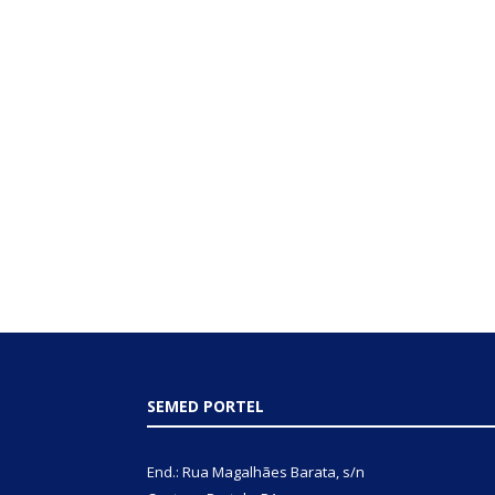
SEMED PORTEL
End.: Rua Magalhães Barata, s/n