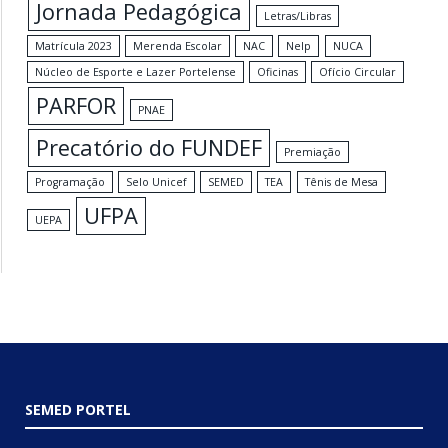
Jornada Pedagógica
Letras/Libras
Matrícula 2023
Merenda Escolar
NAC
Nelp
NUCA
Núcleo de Esporte e Lazer Portelense
Oficinas
Ofício Circular
PARFOR
PNAE
Precatório do FUNDEF
Premiação
Programação
Selo Unicef
SEMED
TEA
Tênis de Mesa
UFPA
UEPA
SEMED PORTEL