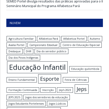
SEMED Portel divulga resultados das práticas aprovadas para o II
Seminário Municipal do Programa Alfabetiza Pará
NUVEM
Agricultura Familiar
Alfabetiza Pará
Alfabetiza Portel
Autismo
Avalia Portel
Campeonato Estadual
Centro de Educação Especial
Destaque
DHR
Dia do servidor público
Dia dos Povos Indígenas
Educação Infantil
Educação quilombola
Esporte
Ensino Fundamental
Feira de Ciências
Jeps
Formação Continuada
Inscrição
Jep's 2023
JEPS 2025
Jogos dos servidores da educação
Jogos Estudantis Portelenses
Jogos Lúdicos