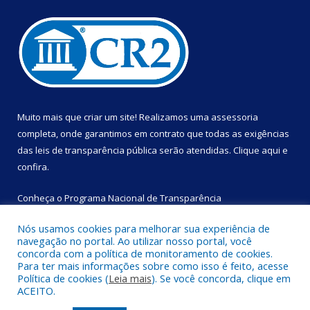
Muito mais que criar um site! Realizamos uma assessoria
completa, onde garantimos em contrato que todas as exigências
das leis de transparência pública serão atendidas. Clique aqui e
confira.
Conheça o
Programa Nacional de Transparência
Nós usamos cookies para melhorar sua experiência de
navegação no portal. Ao utilizar nosso portal, você
concorda com a política de monitoramento de cookies.
Para ter mais informações sobre como isso é feito, acesse
Copyright © 2024
SEMED – Secretaria de Municipal de Educação
Política de cookies (
Leia mais
). Se você concorda, clique em
de Portel
. Todos os direitos reservados
ACEITO.