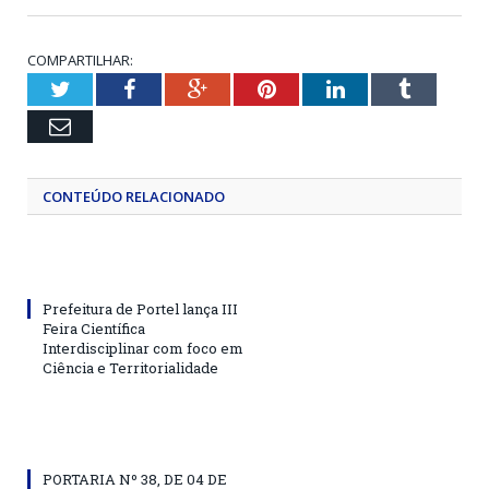
COMPARTILHAR:
Twitter
Facebook
Google+
Pinterest
LinkedIn
Tumblr
Email
CONTEÚDO RELACIONADO
Prefeitura de Portel lança III
Feira Científica
Interdisciplinar com foco em
Ciência e Territorialidade
PORTARIA Nº 38, DE 04 DE