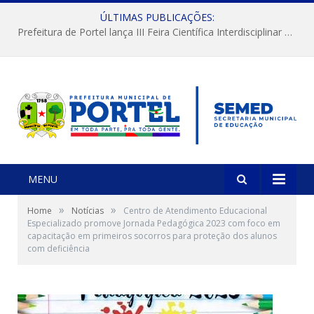
ÚLTIMAS PUBLICAÇÕES:
Prefeitura de Portel lança III Feira Científica Interdisciplinar com foco em Ciência e Territorialidade
MENU
»
»
Home
Notícias
Centro de Atendimento Educacional
Especializado promove Jornada Pedagógica 2023 com foco em
capacitação em primeiros socorros para proteção dos alunos
com deficiência