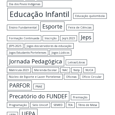
Dia dos Povos Indígenas
Educação Infantil
Educação quilombola
Esporte
Ensino Fundamental
Feira de Ciências
Jeps
Formação Continuada
Inscrição
Jep's 2023
JEPS 2025
Jogos dos servidores da educação
Jogos Estudantis Portelenses
Jogos Lúdicos
Jornada Pedagógica
Letras/Libras
Matrícula 2023
Merenda Escolar
NAC
Nelp
NUCA
Núcleo de Esporte e Lazer Portelense
Oficinas
Ofício Circular
PARFOR
PNAE
Precatório do FUNDEF
Premiação
Programação
Selo Unicef
SEMED
TEA
Tênis de Mesa
UFPA
UEPA