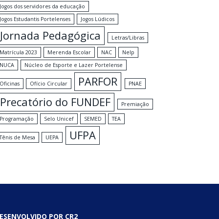
Jogos dos servidores da educação
Jogos Estudantis Portelenses
Jogos Lúdicos
Jornada Pedagógica
Letras/Libras
Matrícula 2023
Merenda Escolar
NAC
Nelp
NUCA
Núcleo de Esporte e Lazer Portelense
PARFOR
Oficinas
Ofício Circular
PNAE
Precatório do FUNDEF
Premiação
Programação
Selo Unicef
SEMED
TEA
UFPA
Tênis de Mesa
UEPA
ESENVOLVIDO POR CR2