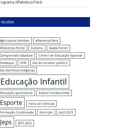
rograma Alfabetiza Pará
NUVEM
Agricultura Familiar
Alfabetiza Pará
Alfabetiza Portel
Autismo
Avalia Portel
Campeonato Estadual
Centro de Educação Especial
Destaque
DHR
Dia do servidor público
Dia dos Povos Indígenas
Educação Infantil
Educação quilombola
Ensino Fundamental
Esporte
Feira de Ciências
Formação Continuada
Inscrição
Jep's 2023
Jeps
JEPS 2025