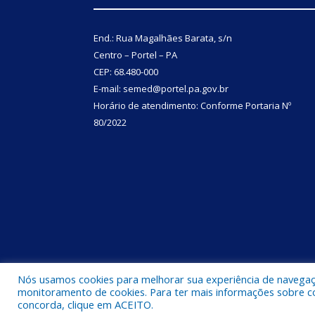
End.: Rua Magalhães Barata, s/n
Centro – Portel – PA
CEP: 68.480-000
E-mail: semed@portel.pa.gov.br
Horário de atendimento: Conforme
Portaria Nº
80/2022
Nós usamos cookies para melhorar sua experiência de navegação
Copyright © 2024
SEMED – Secretaria de Municipal 
monitoramento de cookies. Para ter mais informações sobre como
concorda, clique em ACEITO.