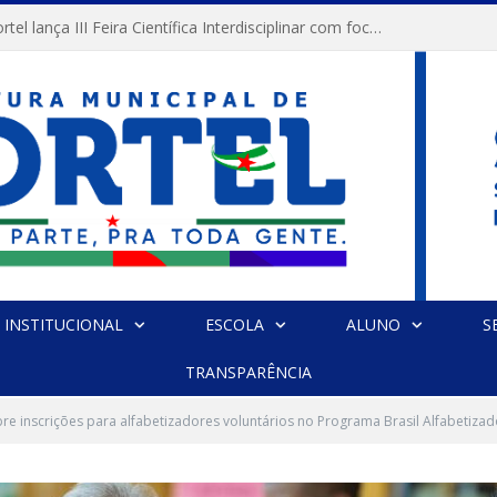
Prefeitura de Portel lança III Feira Científica Interdisciplinar com foco em Ciência e Territorialidade
INSTITUCIONAL
ESCOLA
ALUNO
S
TRANSPARÊNCIA
bre inscrições para alfabetizadores voluntários no Programa Brasil Alfabetiza