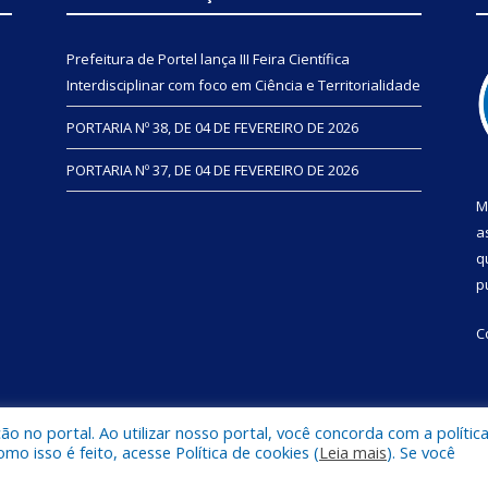
Prefeitura de Portel lança III Feira Científica
Interdisciplinar com foco em Ciência e Territorialidade
PORTARIA Nº 38, DE 04 DE FEVEREIRO DE 2026
PORTARIA Nº 37, DE 04 DE FEVEREIRO DE 2026
M
a
q
p
C
 no portal. Ao utilizar nosso portal, você concorda com a polític
de Educação de Portel
. Todos os direitos reservados
Mapa do Si
 isso é feito, acesse Política de cookies (
Leia mais
). Se você