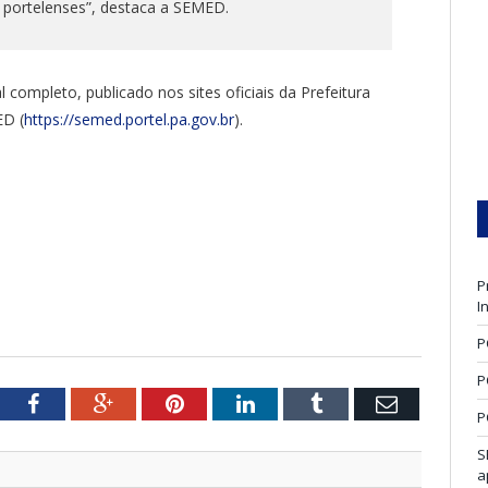
s portelenses”, destaca a SEMED.
 completo, publicado nos sites oficiais da Prefeitura
ED (
https://semed.portel.pa.gov.br
).
P
I
P
P
tter
Facebook
Google+
Pinterest
LinkedIn
Tumblr
Email
P
S
a