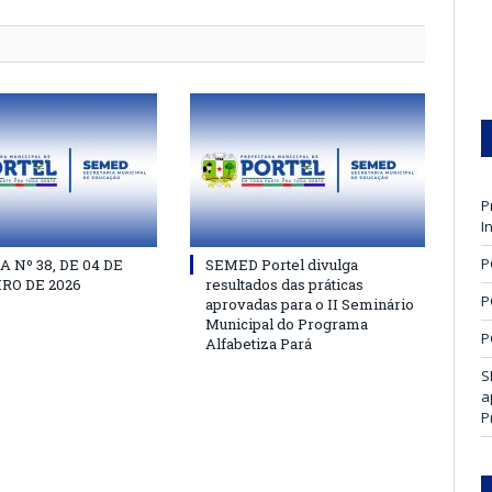
P
I
P
 Nº 38, DE 04 DE
SEMED Portel divulga
RO DE 2026
resultados das práticas
P
aprovadas para o II Seminário
Municipal do Programa
P
Alfabetiza Pará
S
a
P