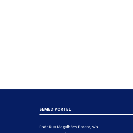
SEMED PORTEL
End.: Rua Magalhães Barata, s/n