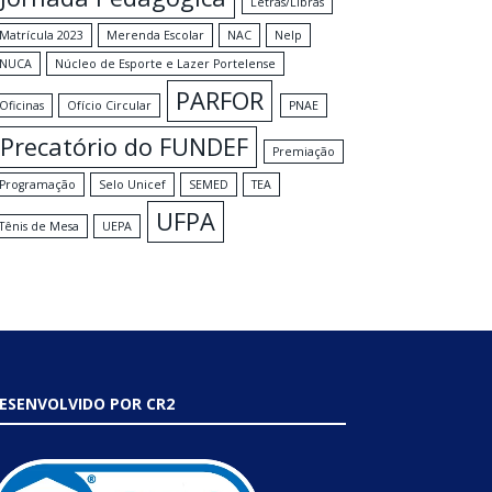
Letras/Libras
Matrícula 2023
Merenda Escolar
NAC
Nelp
NUCA
Núcleo de Esporte e Lazer Portelense
PARFOR
Oficinas
Ofício Circular
PNAE
Precatório do FUNDEF
Premiação
Programação
Selo Unicef
SEMED
TEA
UFPA
Tênis de Mesa
UEPA
ESENVOLVIDO POR CR2