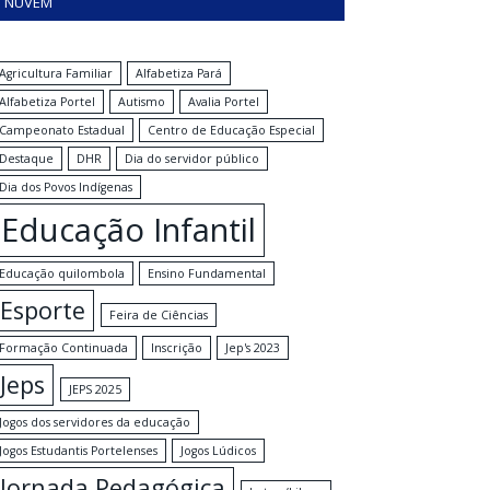
NUVEM
Agricultura Familiar
Alfabetiza Pará
Alfabetiza Portel
Autismo
Avalia Portel
Campeonato Estadual
Centro de Educação Especial
Destaque
DHR
Dia do servidor público
Dia dos Povos Indígenas
Educação Infantil
Educação quilombola
Ensino Fundamental
Esporte
Feira de Ciências
Formação Continuada
Inscrição
Jep's 2023
Jeps
JEPS 2025
Jogos dos servidores da educação
Jogos Estudantis Portelenses
Jogos Lúdicos
Jornada Pedagógica