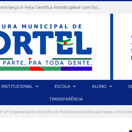
Prefeitura de Portel lança III Feira Científica Interdisciplinar com foco em Ciência e Territorialidade
INSTITUCIONAL
ESCOLA
ALUNO
S
TRANSPARÊNCIA
 nº 47 Organiza Banco de Dados de Profissionais da Educação para o Ano Leti