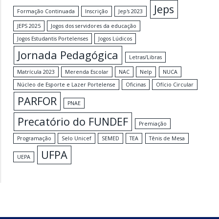
Jeps
Formação Continuada
Inscrição
Jep's 2023
JEPS 2025
Jogos dos servidores da educação
Jogos Estudantis Portelenses
Jogos Lúdicos
Jornada Pedagógica
Letras/Libras
Matrícula 2023
Merenda Escolar
NAC
Nelp
NUCA
Núcleo de Esporte e Lazer Portelense
Oficinas
Ofício Circular
PARFOR
PNAE
Precatório do FUNDEF
Premiação
Programação
Selo Unicef
SEMED
TEA
Tênis de Mesa
UFPA
UEPA