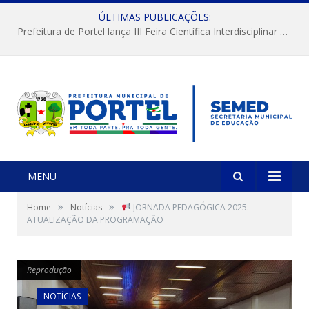
ÚLTIMAS PUBLICAÇÕES:
Prefeitura de Portel lança III Feira Científica Interdisciplinar com foco em Ciência e Territorialidade
MENU
»
»
Home
Notícias
JORNADA PEDAGÓGICA 2025:
ATUALIZAÇÃO DA PROGRAMAÇÃO
Reprodução
Reprodução
NOTÍCIAS