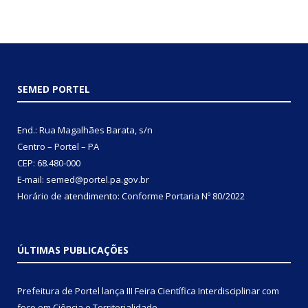
SEMED PORTEL
End.: Rua Magalhães Barata, s/n
Centro – Portel – PA
CEP: 68.480-000
E-mail: semed@portel.pa.gov.br
Horário de atendimento: Conforme
Portaria Nº 80/2022
ÚLTIMAS PUBLICAÇÕES
Prefeitura de Portel lança III Feira Científica Interdisciplinar com
foco em Ciência e Territorialidade