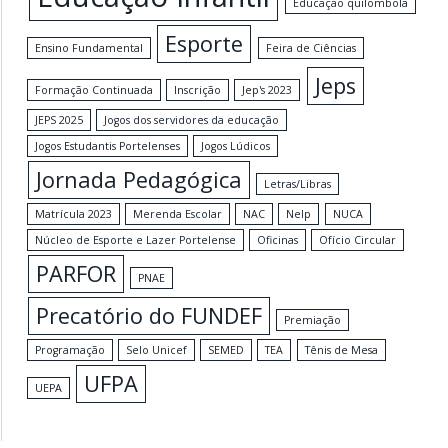
Educação quilombola
Esporte
Ensino Fundamental
Feira de Ciências
Jeps
Formação Continuada
Inscrição
Jep's 2023
JEPS 2025
Jogos dos servidores da educação
Jogos Estudantis Portelenses
Jogos Lúdicos
Jornada Pedagógica
Letras/Libras
Matrícula 2023
Merenda Escolar
NAC
Nelp
NUCA
Núcleo de Esporte e Lazer Portelense
Oficinas
Ofício Circular
PARFOR
PNAE
Precatório do FUNDEF
Premiação
Programação
Selo Unicef
SEMED
TEA
Tênis de Mesa
UFPA
UEPA