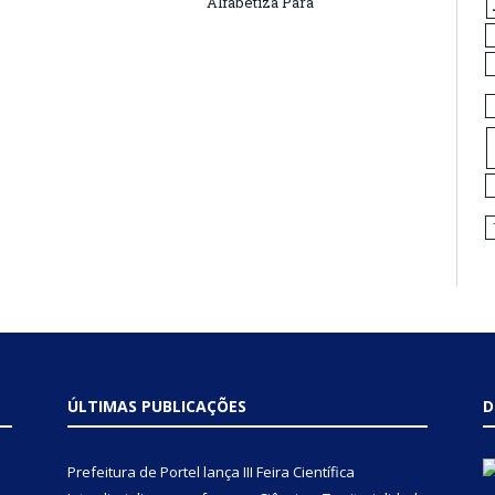
Alfabetiza Pará
ÚLTIMAS PUBLICAÇÕES
D
Prefeitura de Portel lança III Feira Científica