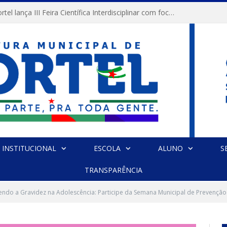
Prefeitura de Portel lança III Feira Científica Interdisciplinar com foco em Ciência e Territorialidade
INSTITUCIONAL
ESCOLA
ALUNO
S
TRANSPARÊNCIA
do a Gravidez na Adolescência: Participe da Semana Municipal de Prevenção