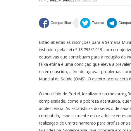
POR
CHARLEM SARGES
EM
13/02/2023
Estão abertas as inscrições para a Semana Muni
instituído pela Lei nº 13.798/2.019 com o objet
educativas que contribuam para a redução da in
faixa etária é uma condição que eleva a prevalê
recém-nascido, além de agravar problemas soci
Mundial de Saúde (OMS). O evento acontecerá d
O município de Portel, localizado na mesorregi
complexidade, como a pobreza acentuada, que 
adolescência. As estatísticas do serviço de saúd
combatida, especialmente entre adolescentes pob
realização de um treinamento para profissiona
Gravidez na Adolescência, que ocorrerá em março