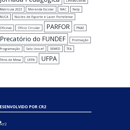
Letras/Libras
Matrícula 2023
Merenda Escolar
NAC
Nelp
NUCA
Núcleo de Esporte e Lazer Portelense
PARFOR
Oficinas
Ofício Circular
PNAE
Precatório do FUNDEF
Premiação
Programação
Selo Unicef
SEMED
TEA
UFPA
Tênis de Mesa
UEPA
ESENVOLVIDO POR CR2