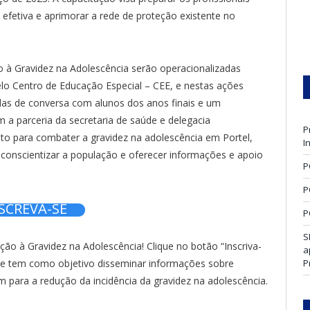
efetiva e aprimorar a rede de proteção existente no
 à Gravidez na Adolescência serão operacionalizadas
lo Centro de Educação Especial – CEE, e nestas ações
odas de conversa com alunos dos anos finais e um
 a parceria da secretaria de saúde e delegacia
P
eito para combater a gravidez na adolescência em Portel,
I
 conscientizar a população e oferecer informações e apoio
P
P
SCREVA-SE
P
S
ão à Gravidez na Adolescência! Clique no botão “Inscriva-
a
ue tem como objetivo disseminar informações sobre
P
 para a redução da incidência da gravidez na adolescência.