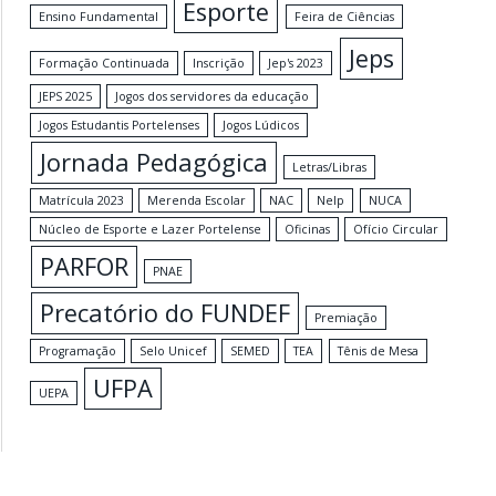
Esporte
Ensino Fundamental
Feira de Ciências
Jeps
Formação Continuada
Inscrição
Jep's 2023
JEPS 2025
Jogos dos servidores da educação
Jogos Estudantis Portelenses
Jogos Lúdicos
Jornada Pedagógica
Letras/Libras
Matrícula 2023
Merenda Escolar
NAC
Nelp
NUCA
Núcleo de Esporte e Lazer Portelense
Oficinas
Ofício Circular
PARFOR
PNAE
Precatório do FUNDEF
Premiação
Programação
Selo Unicef
SEMED
TEA
Tênis de Mesa
UFPA
UEPA